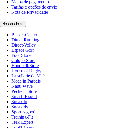
Meios de pagamento
Tarifas e opções de envio
Nota de Privacidade
Nossas lojas
Basket-Center
Direct Running
Direct-Volley
Espace Golf
Foot-Store
Galope-Store
Handball-Store
House of Rugby
La sellerie de Maé
Made in Paradis
Nauti-wave
Pecheur-Store
Smash-Expert
Sneak'In
Sneakids
Sport is good
Training-Fit
Trek-Expert
TripNBikers