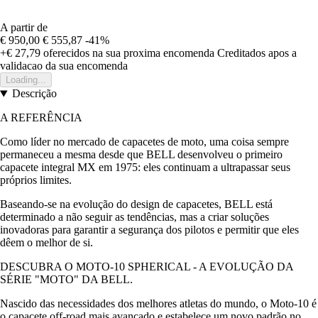
A partir de
€ 950,00
€ 555,87
-41%
+€ 27,79
oferecidos na sua proxima encomenda
Creditados apos a
validacao da sua encomenda
Loading...
Descrição
A REFERÊNCIA
Como líder no mercado de capacetes de moto, uma coisa sempre
permaneceu a mesma desde que BELL desenvolveu o primeiro
capacete integral MX em 1975: eles continuam a ultrapassar seus
próprios limites.
Baseando-se na evolução do design de capacetes, BELL está
determinado a não seguir as tendências, mas a criar soluções
inovadoras para garantir a segurança dos pilotos e permitir que eles
dêem o melhor de si.
DESCUBRA O MOTO-10 SPHERICAL - A EVOLUÇÃO DA
SÉRIE "MOTO" DA BELL.
Nascido das necessidades dos melhores atletas do mundo, o Moto-10 é
o capacete off-road mais avançado e estabelece um novo padrão no