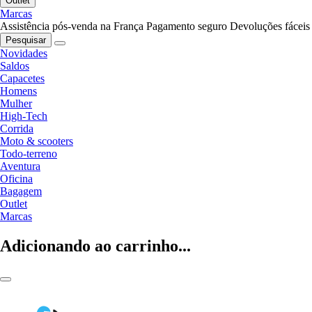
Outlet
Marcas
Assistência pós-venda na França
Pagamento seguro
Devoluções fáceis
Pesquisar
Novidades
Saldos
Capacetes
Homens
Mulher
High-Tech
Corrida
Moto & scooters
Todo-terreno
Aventura
Oficina
Bagagem
Outlet
Marcas
Adicionando ao carrinho...