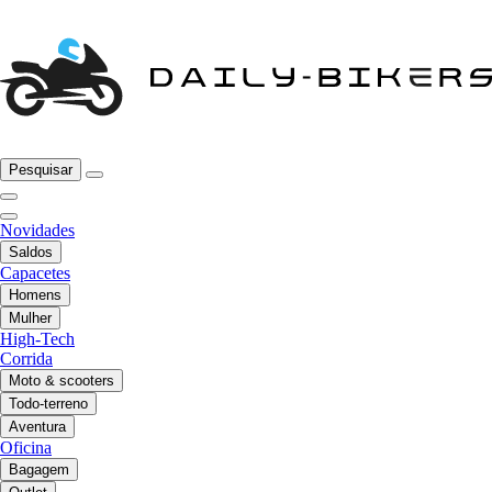
Pesquisar
Novidades
Saldos
Capacetes
Homens
Mulher
High-Tech
Corrida
Moto & scooters
Todo-terreno
Aventura
Oficina
Bagagem