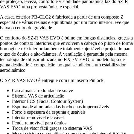
de proteção, leveza, conforto e visibilidade panorâmica faz do SZ-R
VAS EVO uma proposta única e especial.
A casca exterior PB-CLC2 é fabricada a partir de um composto Z
especial de várias resinas e equilibrada por um forro interior leve que
baixa o centro de gravidade.
O conforto do SZ-R VAS EVO é ótimo em longas distâncias, graças a
pontos de contato interiores que envolvem a cabeça do piloto de forma
homogênea. O interior também é totalmente ajustável e projetado para
o uso de óculos e alto-falantes. A ventilação é garantida pela mesma
tecnologia de difusor utilizada no RX-7V EVO, o modelo topo de
gama destinado à competição, ao qual se adiciona um estabilizador
aerodinâmico.
O SZ-R VAS EVO é entregue com um inserto Pinlock.
Casca mais arredondada e suave
Sistema VAS de articulação
Interior FCS (Facial Contour System)
Espuma de almofadas das bochechas impermeáveis
Forro e espessura da espuma ajustáveis
Interior removível e lavável
Fenda removível para óculos
Troca de visor fácil graças ao sistema VAS
Mesmo sistema de ventilação que o capacete integral RX-7V