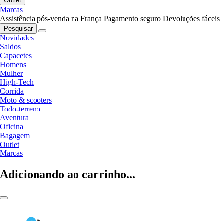
Outlet
Marcas
Assistência pós-venda na França
Pagamento seguro
Devoluções fáceis
Pesquisar
Novidades
Saldos
Capacetes
Homens
Mulher
High-Tech
Corrida
Moto & scooters
Todo-terreno
Aventura
Oficina
Bagagem
Outlet
Marcas
Adicionando ao carrinho...