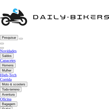
Pesquisar
Novidades
Saldos
Capacetes
Homens
Mulher
High-Tech
Corrida
Moto & scooters
Todo-terreno
Aventura
Oficina
Bagagem