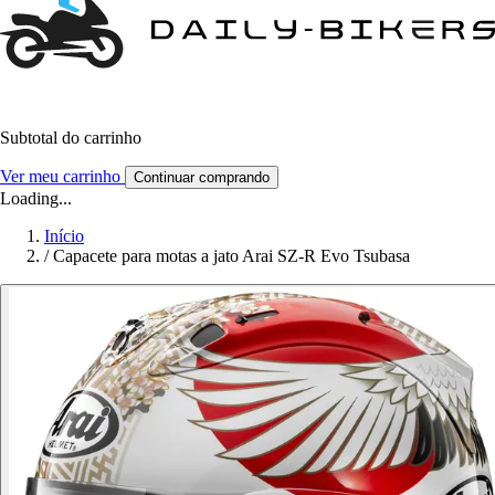
Subtotal do carrinho
Ver meu carrinho
Continuar comprando
Loading...
Início
/
Capacete para motas a jato Arai SZ-R Evo Tsubasa