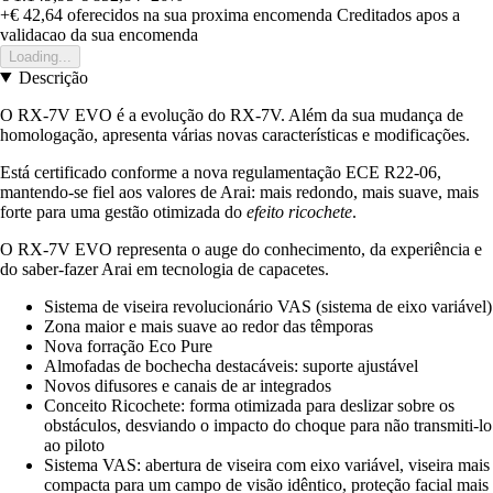
+€ 42,64
oferecidos na sua proxima encomenda
Creditados apos a
validacao da sua encomenda
Loading...
Descrição
O RX-7V EVO é a evolução do RX-7V. Além da sua mudança de
homologação, apresenta várias novas características e modificações.
Está certificado conforme a nova regulamentação ECE R22-06,
mantendo-se fiel aos valores de Arai: mais redondo, mais suave, mais
forte para uma gestão otimizada do
efeito ricochete
.
O RX-7V EVO representa o auge do conhecimento, da experiência e
do saber-fazer Arai em tecnologia de capacetes.
Sistema de viseira revolucionário VAS (sistema de eixo variável)
Zona maior e mais suave ao redor das têmporas
Nova forração Eco Pure
Almofadas de bochecha destacáveis: suporte ajustável
Novos difusores e canais de ar integrados
Conceito Ricochete: forma otimizada para deslizar sobre os
obstáculos, desviando o impacto do choque para não transmiti-lo
ao piloto
Sistema VAS: abertura de viseira com eixo variável, viseira mais
compacta para um campo de visão idêntico, proteção facial mais