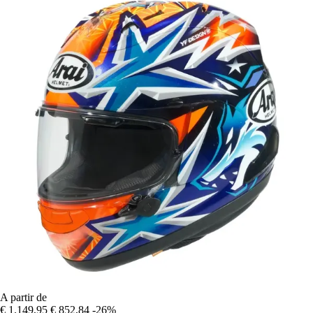
A partir de
€ 1.149,95
€ 852,84
-26%