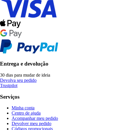
Entrega e devolução
30 dias para mudar de ideia
Devolva seu pedido
Trustpilot
Serviços
Minha conta
Centro de ajuda
Acompanhar meu pedido
Devolver meu pedido
Códigos promocionais