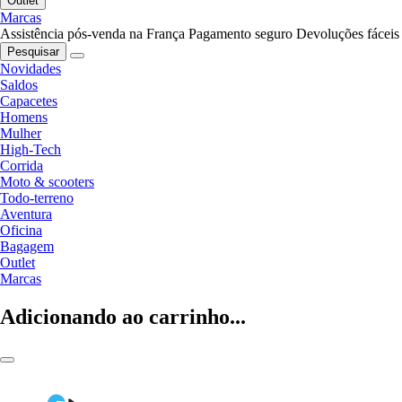
Outlet
Marcas
Assistência pós-venda na França
Pagamento seguro
Devoluções fáceis
Pesquisar
Novidades
Saldos
Capacetes
Homens
Mulher
High-Tech
Corrida
Moto & scooters
Todo-terreno
Aventura
Oficina
Bagagem
Outlet
Marcas
Adicionando ao carrinho...