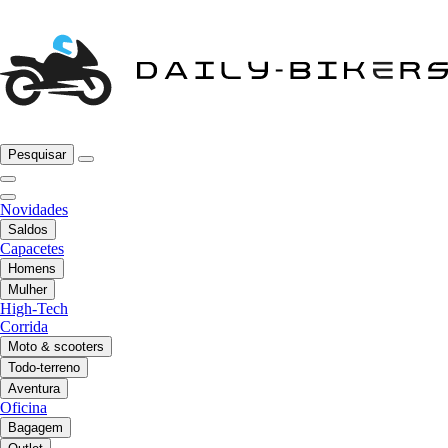
Pesquisar
Novidades
Saldos
Capacetes
Homens
Mulher
High-Tech
Corrida
Moto & scooters
Todo-terreno
Aventura
Oficina
Bagagem