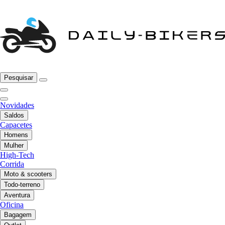
Pesquisar
Novidades
Saldos
Capacetes
Homens
Mulher
High-Tech
Corrida
Moto & scooters
Todo-terreno
Aventura
Oficina
Bagagem