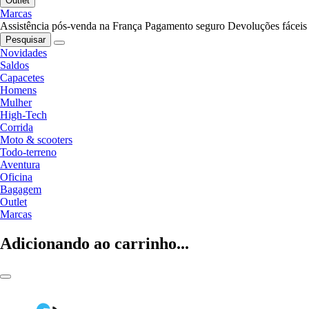
Outlet
Marcas
Assistência pós-venda na França
Pagamento seguro
Devoluções fáceis
Pesquisar
Novidades
Saldos
Capacetes
Homens
Mulher
High-Tech
Corrida
Moto & scooters
Todo-terreno
Aventura
Oficina
Bagagem
Outlet
Marcas
Adicionando ao carrinho...