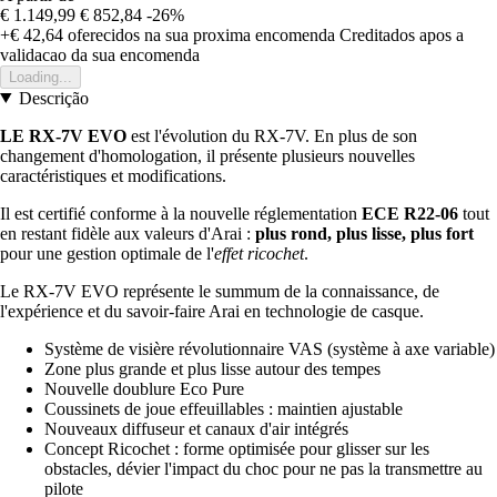
€ 1.149,99
€ 852,84
-26%
+€ 42,64
oferecidos na sua proxima encomenda
Creditados apos a
validacao da sua encomenda
Loading...
Descrição
LE RX-7V EVO
est l'évolution du RX-7V. En plus de son
changement d'homologation, il présente plusieurs nouvelles
caractéristiques et modifications.
Il est certifié conforme à la nouvelle réglementation
ECE R22-06
tout
en restant fidèle aux valeurs d'Arai :
plus rond, plus lisse, plus fort
pour une gestion optimale de l'
effet ricochet
.
Le RX-7V EVO représente le summum de la connaissance, de
l'expérience et du savoir-faire Arai en technologie de casque.
Système de visière révolutionnaire VAS (système à axe variable)
Zone plus grande et plus lisse autour des tempes
Nouvelle doublure Eco Pure
Coussinets de joue effeuillables : maintien ajustable
Nouveaux diffuseur et canaux d'air intégrés
Concept Ricochet : forme optimisée pour glisser sur les
obstacles, dévier l'impact du choc pour ne pas la transmettre au
pilote