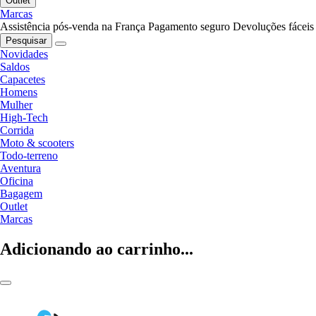
Outlet
Marcas
Assistência pós-venda na França
Pagamento seguro
Devoluções fáceis
Pesquisar
Novidades
Saldos
Capacetes
Homens
Mulher
High-Tech
Corrida
Moto & scooters
Todo-terreno
Aventura
Oficina
Bagagem
Outlet
Marcas
Adicionando ao carrinho...