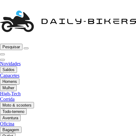
Pesquisar
Novidades
Saldos
Capacetes
Homens
Mulher
High-Tech
Corrida
Moto & scooters
Todo-terreno
Aventura
Oficina
Bagagem