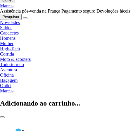
Outlet
Marcas
Assistência pós-venda na França
Pagamento seguro
Devoluções fáceis
Pesquisar
Novidades
Saldos
Capacetes
Homens
Mulher
High-Tech
Corrida
Moto & scooters
Todo-terreno
Aventura
Oficina
Bagagem
Outlet
Marcas
Adicionando ao carrinho...