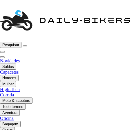
Pesquisar
Novidades
Saldos
Capacetes
Homens
Mulher
High-Tech
Corrida
Moto & scooters
Todo-terreno
Aventura
Oficina
Bagagem