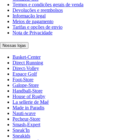
Termos e condições gerais de venda
Devoluções e reembolsos
Informação legal
Meios de pagamento
Tarifas e opções de envio
Nota de Privacidade
Nossas lojas
Basket-Center
Direct Running
Direct-Volley
Espace Golf
Foot-Store
Galope-Store
Handball-Store
House of Rugby
La sellerie de Maé
Made in Paradis
Nauti-wave
Pecheur-Store
Smash-Expert
Sneak'In
Sneakids