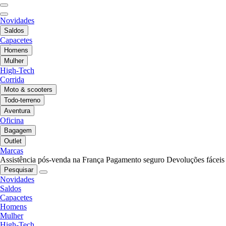
Novidades
Saldos
Capacetes
Homens
Mulher
High-Tech
Corrida
Moto & scooters
Todo-terreno
Aventura
Oficina
Bagagem
Outlet
Marcas
Assistência pós-venda na França
Pagamento seguro
Devoluções fáceis
Pesquisar
Novidades
Saldos
Capacetes
Homens
Mulher
High-Tech