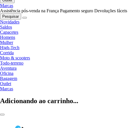
Outlet
Marcas
Assistência pós-venda na França
Pagamento seguro
Devoluções fáceis
Pesquisar
Novidades
Saldos
Capacetes
Homens
Mulher
High-Tech
Corrida
Moto & scooters
Todo-terreno
Aventura
Oficina
Bagagem
Outlet
Marcas
Adicionando ao carrinho...