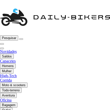
Pesquisar
Novidades
Saldos
Capacetes
Homens
Mulher
High-Tech
Corrida
Moto & scooters
Todo-terreno
Aventura
Oficina
Bagagem