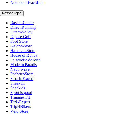
Nota de Privacidade
Nossas lojas
Basket-Center
Direct Running
Direct-Volley
Espace Golf
Foot-Store
Galope-Store
Handball-Store
House of Rugby
La sellerie de Maé
Made in Paradis
Nauti-wave
Pecheur-Store
Smash-Expert
Sneak'In
Sneakids
Sport is good
Training-Fit
Trek-Expert
TripNBikers
Vélo-Store