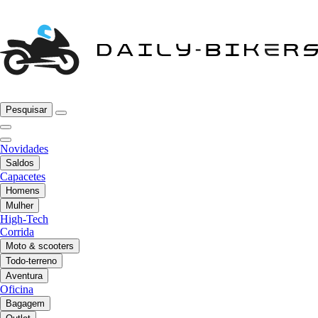
Pesquisar
Novidades
Saldos
Capacetes
Homens
Mulher
High-Tech
Corrida
Moto & scooters
Todo-terreno
Aventura
Oficina
Bagagem