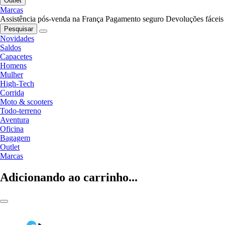
Outlet
Marcas
Assistência pós-venda na França
Pagamento seguro
Devoluções fáceis
Pesquisar
Novidades
Saldos
Capacetes
Homens
Mulher
High-Tech
Corrida
Moto & scooters
Todo-terreno
Aventura
Oficina
Bagagem
Outlet
Marcas
Adicionando ao carrinho...