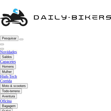
Pesquisar
Novidades
Saldos
Capacetes
Homens
Mulher
High-Tech
Corrida
Moto & scooters
Todo-terreno
Aventura
Oficina
Bagagem