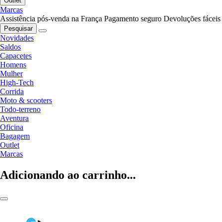
Outlet
Marcas
Assistência pós-venda na França
Pagamento seguro
Devoluções fáceis
Pesquisar
Novidades
Saldos
Capacetes
Homens
Mulher
High-Tech
Corrida
Moto & scooters
Todo-terreno
Aventura
Oficina
Bagagem
Outlet
Marcas
Adicionando ao carrinho...