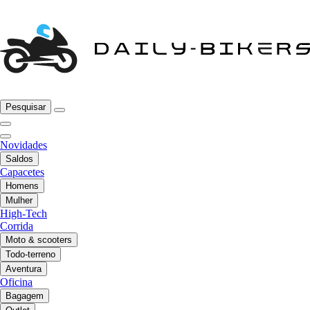
Pesquisar
Novidades
Saldos
Capacetes
Homens
Mulher
High-Tech
Corrida
Moto & scooters
Todo-terreno
Aventura
Oficina
Bagagem