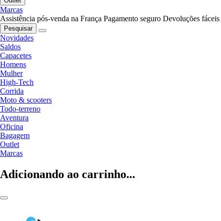
Outlet
Marcas
Assistência pós-venda na França
Pagamento seguro
Devoluções fáceis
Pesquisar
Novidades
Saldos
Capacetes
Homens
Mulher
High-Tech
Corrida
Moto & scooters
Todo-terreno
Aventura
Oficina
Bagagem
Outlet
Marcas
Adicionando ao carrinho...