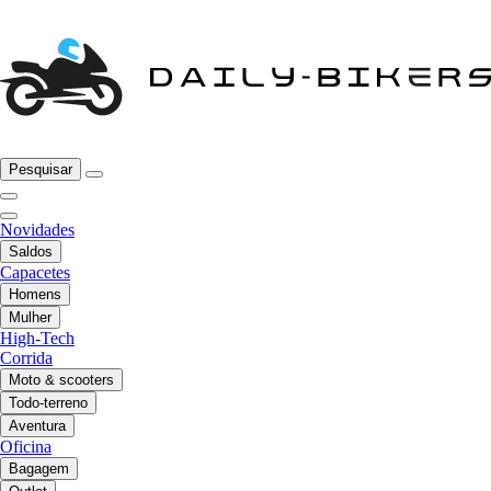
Pesquisar
Novidades
Saldos
Capacetes
Homens
Mulher
High-Tech
Corrida
Moto & scooters
Todo-terreno
Aventura
Oficina
Bagagem