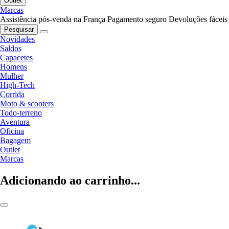
Outlet
Marcas
Assistência pós-venda na França
Pagamento seguro
Devoluções fáceis
Pesquisar
Novidades
Saldos
Capacetes
Homens
Mulher
High-Tech
Corrida
Moto & scooters
Todo-terreno
Aventura
Oficina
Bagagem
Outlet
Marcas
Adicionando ao carrinho...