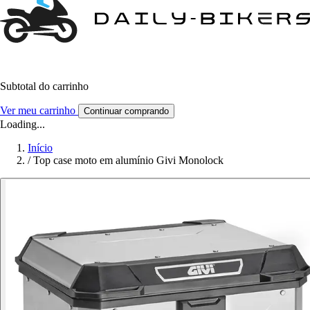
Subtotal do carrinho
Ver meu carrinho
Continuar comprando
Loading...
Início
/
Top case moto em alumínio Givi Monolock