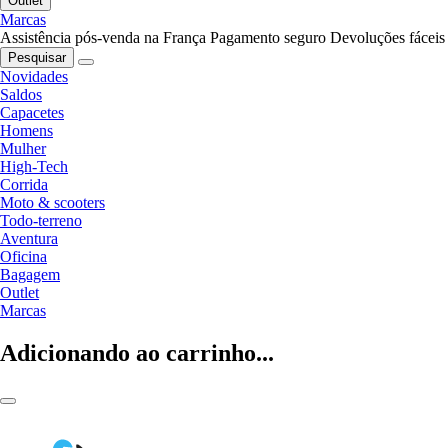
Outlet
Marcas
Assistência pós-venda na França
Pagamento seguro
Devoluções fáceis
Pesquisar
Novidades
Saldos
Capacetes
Homens
Mulher
High-Tech
Corrida
Moto & scooters
Todo-terreno
Aventura
Oficina
Bagagem
Outlet
Marcas
Adicionando ao carrinho...