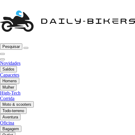
Pesquisar
Novidades
Saldos
Capacetes
Homens
Mulher
High-Tech
Corrida
Moto & scooters
Todo-terreno
Aventura
Oficina
Bagagem