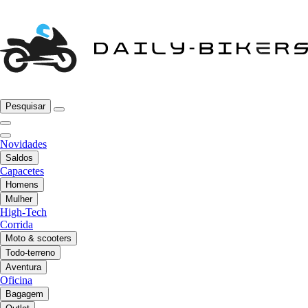
Pesquisar
Novidades
Saldos
Capacetes
Homens
Mulher
High-Tech
Corrida
Moto & scooters
Todo-terreno
Aventura
Oficina
Bagagem