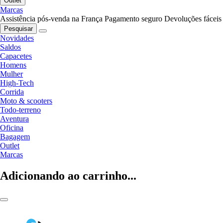
Outlet
Marcas
Assistência pós-venda na França
Pagamento seguro
Devoluções fáceis
Pesquisar
Novidades
Saldos
Capacetes
Homens
Mulher
High-Tech
Corrida
Moto & scooters
Todo-terreno
Aventura
Oficina
Bagagem
Outlet
Marcas
Adicionando ao carrinho...