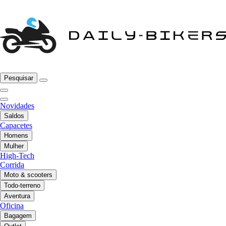
Pesquisar
Novidades
Saldos
Capacetes
Homens
Mulher
High-Tech
Corrida
Moto & scooters
Todo-terreno
Aventura
Oficina
Bagagem