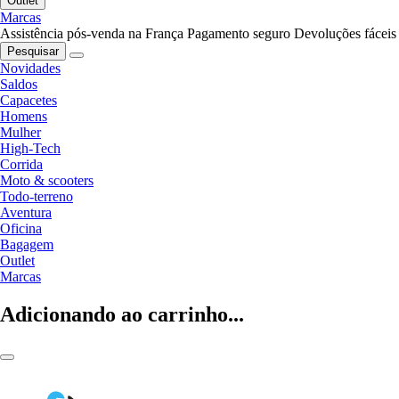
Outlet
Marcas
Assistência pós-venda na França
Pagamento seguro
Devoluções fáceis
Pesquisar
Novidades
Saldos
Capacetes
Homens
Mulher
High-Tech
Corrida
Moto & scooters
Todo-terreno
Aventura
Oficina
Bagagem
Outlet
Marcas
Adicionando ao carrinho...