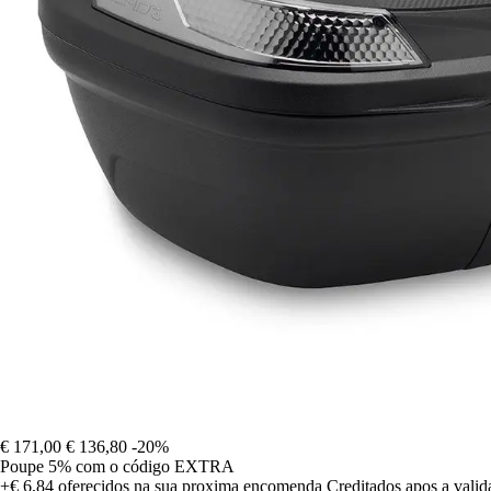
€ 171,00
€ 136,80
-20%
Poupe 5%
com o código
EXTRA
+€ 6,84
oferecidos na sua proxima encomenda
Creditados apos a vali