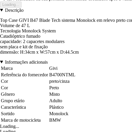
Loading...
Descrição
Top Case GIVI B47 Blade Tech sistema Monolock em relevo preto com c
Volume de 47 L
Tecnologia Monolock System
Catadióptrico fumado
capacidade: 2 capacetes modulares
sem placa e kit de fixação
dimensão: H:34cm x W:57cm x D:44.5cm
Informações adicionais
Marca
Givi
Referência do fornecedor
B4700NTML
Cor
preto/cinza
Cor
Preto
Género
Misto
Grupo etário
Adulto
Característica
Plástico
Sortido
Monolock
Marca de motocicleta
BMW
Loading...
Loading...