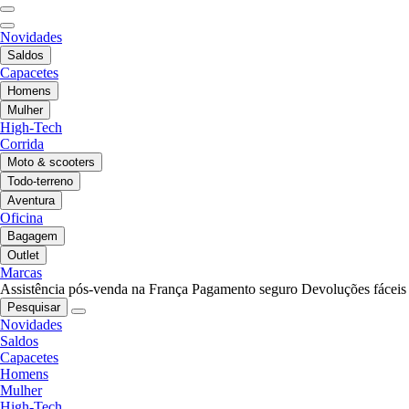
Novidades
Saldos
Capacetes
Homens
Mulher
High-Tech
Corrida
Moto & scooters
Todo-terreno
Aventura
Oficina
Bagagem
Outlet
Marcas
Assistência pós-venda na França
Pagamento seguro
Devoluções fáceis
Pesquisar
Novidades
Saldos
Capacetes
Homens
Mulher
High-Tech