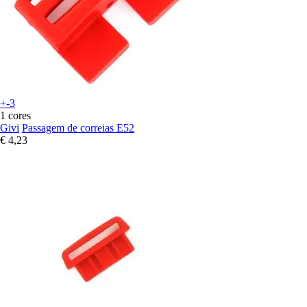
+-3
1 cores
Givi
Passagem de correias E52
€ 4,23