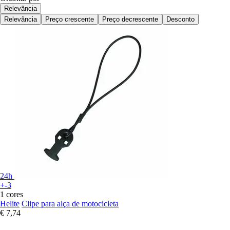
Relevância
Relevância
Preço crescente
Preço decrescente
Desconto
24h
+-3
1 cores
Helite
Clipe para alça de motocicleta
€ 7,74