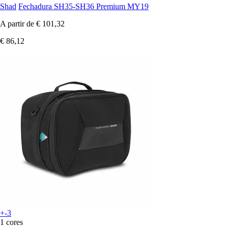
Shad
Fechadura SH35-SH36 Premium MY19
A partir de
€ 101,32
€ 86,12
+-3
1 cores