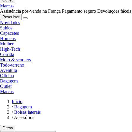
Outlet
Marcas
Assistência pós-venda na França
Pagamento seguro
Devoluções fáceis
Pesquisar
Novidades
Saldos
Capacetes
Homens
Mulher
High-Tech
Corrida
Moto & scooters
Todo-terreno
Aventura
Oficina
Bagagem
Outlet
Marcas
Início
/
Bagagem
/
Bolsas laterais
/
Acessórios
Filtros