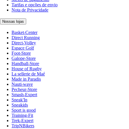
Tarifas e opções de envio
Nota de Privacidade
Nossas lojas
Basket-Center
Direct Running
Direct-Volley
Espace Golf
Foot-Store
Galope-Store
Handball-Store
House of Rugby
La sellerie de Maé
Made in Paradis
Nauti-wave
Pecheur-Store
Smash-Expert
Sneak'In
Sneakids
Sport is good
Training-Fit
Trek-Expert
TripNBikers