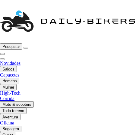
Pesquisar
Novidades
Saldos
Capacetes
Homens
Mulher
High-Tech
Corrida
Moto & scooters
Todo-terreno
Aventura
Oficina
Bagagem