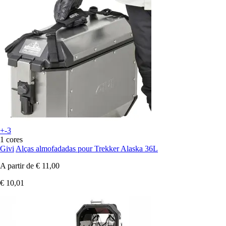
+-3
1 cores
Givi
Alças almofadadas pour Trekker Alaska 36L
A partir de
€ 11,00
€ 10,01