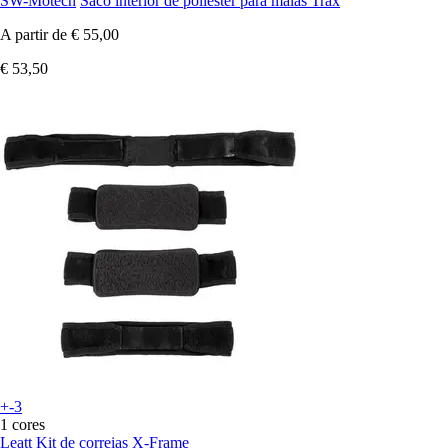
SW-Motech
Saco interior de poliéster para malas Trax
A partir de
€ 55,00
€ 53,50
+-3
1 cores
Leatt
Kit de correias X-Frame