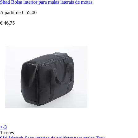
Shad
Bolsa interior para malas laterais de motas
A partir de
€ 55,00
€ 46,75
+-3
1 cores