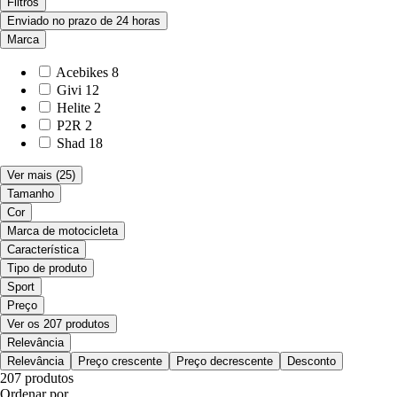
Filtros
Enviado no prazo de 24 horas
Marca
Acebikes
8
Givi
12
Helite
2
P2R
2
Shad
18
Ver mais
(25)
Tamanho
Cor
Marca de motocicleta
Característica
Tipo de produto
Sport
Preço
Ver os 207 produtos
Relevância
Relevância
Preço crescente
Preço decrescente
Desconto
207 produtos
Ordenar por