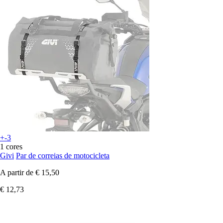
+-3
1 cores
Givi
Par de correias de motocicleta
A partir de
€ 15,50
€ 12,73