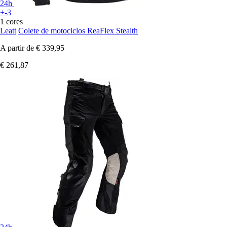
24h
+-3
1 cores
Leatt
Colete de motociclos ReaFlex Stealth
A partir de
€ 339,95
€ 261,87