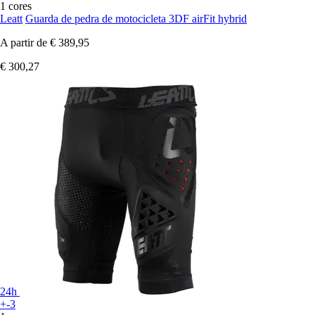
1 cores
Leatt
Guarda de pedra de motocicleta 3DF airFit hybrid
A partir de
€ 389,95
€ 300,27
24h
+-3