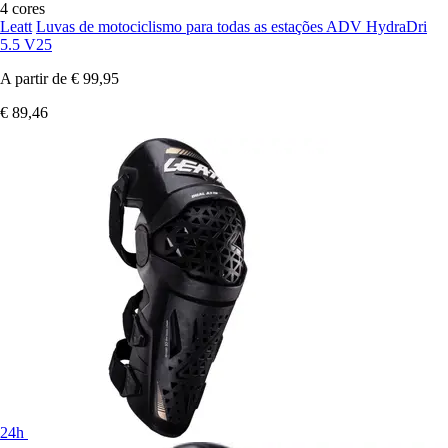
4 cores
Leatt
Luvas de motociclismo para todas as estações ADV HydraDri
5.5 V25
A partir de
€ 99,95
€ 89,46
24h