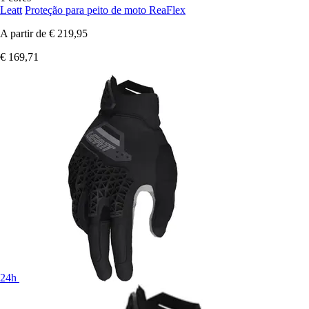
Leatt
Proteção para peito de moto ReaFlex
A partir de
€ 219,95
€ 169,71
24h