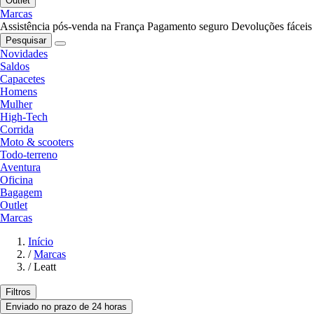
Outlet
Marcas
Assistência pós-venda na França
Pagamento seguro
Devoluções fáceis
Pesquisar
Novidades
Saldos
Capacetes
Homens
Mulher
High-Tech
Corrida
Moto & scooters
Todo-terreno
Aventura
Oficina
Bagagem
Outlet
Marcas
Início
/
Marcas
/
Leatt
Filtros
Enviado no prazo de 24 horas