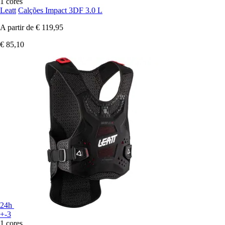
1 cores
Leatt
Calções Impact 3DF 3.0 L
A partir de
€ 119,95
€ 85,10
24h
+-3
1 cores