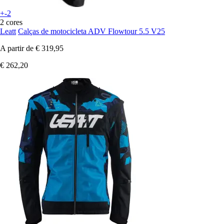
+-2
2 cores
Leatt
Calças de motocicleta ADV Flowtour 5.5 V25
A partir de
€ 319,95
€ 262,20