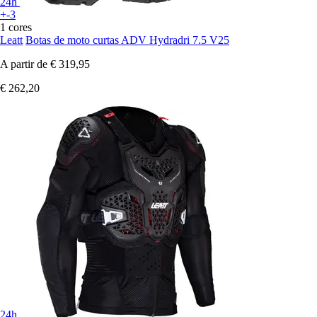
24h
+-3
1 cores
Leatt
Botas de moto curtas ADV Hydradri 7.5 V25
A partir de
€ 319,95
€ 262,20
24h