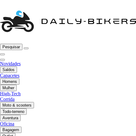
Pesquisar
Novidades
Saldos
Capacetes
Homens
Mulher
High-Tech
Corrida
Moto & scooters
Todo-terreno
Aventura
Oficina
Bagagem