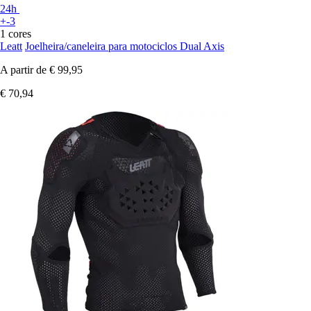
24h
+-3
1 cores
Leatt
Joelheira/caneleira para motociclos Dual Axis
A partir de
€ 99,95
€ 70,94