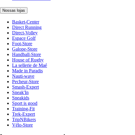
Nossas lojas
Basket-Center
Direct Running
Direct-Volley
Espace Golf
Foot-Store
Galope-Store
Handball-Store
House of Rugby
La sellerie de Maé
Made in Paradis
Nauti-wave
Pecheur-Store
Smash-Expert
Sneak'In
Sneakids
Sport is good
Training-Fit
Trek-Expert
TripNBikers
Vélo-Store