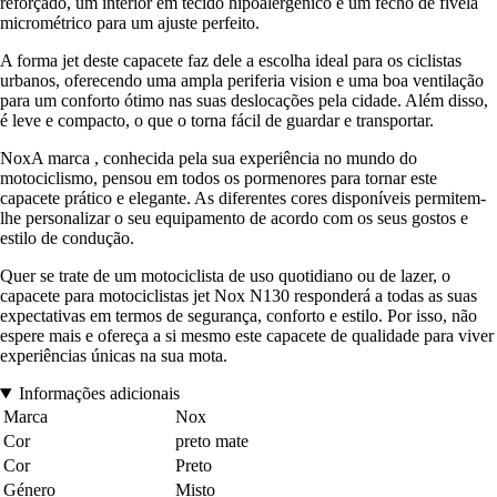
reforçado, um interior em tecido hipoalergénico e um fecho de fivela
micrométrico para um ajuste perfeito.
A forma jet deste capacete faz dele a escolha ideal para os ciclistas
urbanos, oferecendo uma ampla periferia vision e uma boa ventilação
para um conforto ótimo nas suas deslocações pela cidade. Além disso,
é leve e compacto, o que o torna fácil de guardar e transportar.
NoxA marca , conhecida pela sua experiência no mundo do
motociclismo, pensou em todos os pormenores para tornar este
capacete prático e elegante. As diferentes cores disponíveis permitem-
lhe personalizar o seu equipamento de acordo com os seus gostos e
estilo de condução.
Quer se trate de um motociclista de uso quotidiano ou de lazer, o
capacete para motociclistas jet Nox N130 responderá a todas as suas
expectativas em termos de segurança, conforto e estilo. Por isso, não
espere mais e ofereça a si mesmo este capacete de qualidade para viver
experiências únicas na sua mota.
Informações adicionais
Marca
Nox
Cor
preto mate
Cor
Preto
Género
Misto