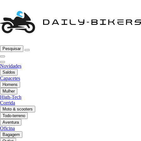
Pesquisar
Novidades
Saldos
Capacetes
Homens
Mulher
High-Tech
Corrida
Moto & scooters
Todo-terreno
Aventura
Oficina
Bagagem