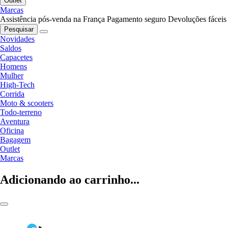
Outlet
Marcas
Assistência pós-venda na França
Pagamento seguro
Devoluções fáceis
Pesquisar
Novidades
Saldos
Capacetes
Homens
Mulher
High-Tech
Corrida
Moto & scooters
Todo-terreno
Aventura
Oficina
Bagagem
Outlet
Marcas
Adicionando ao carrinho...