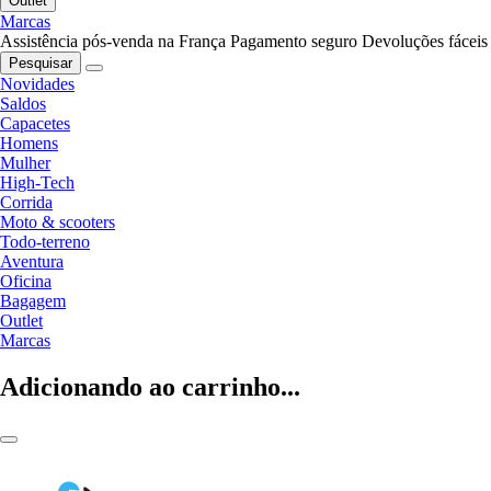
Outlet
Marcas
Assistência pós-venda na França
Pagamento seguro
Devoluções fáceis
Pesquisar
Novidades
Saldos
Capacetes
Homens
Mulher
High-Tech
Corrida
Moto & scooters
Todo-terreno
Aventura
Oficina
Bagagem
Outlet
Marcas
Adicionando ao carrinho...