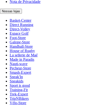
Nota de Privacidade
Nossas lojas
Basket-Center
Direct Running
Direct-Volley
Espace Golf
Foot-Store
Galope-Store
Handball-Store
House of Rugby
La sellerie de Maé
Made in Paradis
Nauti-wave
Pecheur-Store
Smash-Expert
Sneak'In
Sneakids
Sport is good
Training-Fit
Trek-Expert
TripNBikers
Vélo-Store