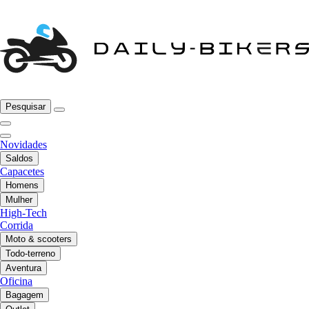
Pesquisar
Novidades
Saldos
Capacetes
Homens
Mulher
High-Tech
Corrida
Moto & scooters
Todo-terreno
Aventura
Oficina
Bagagem