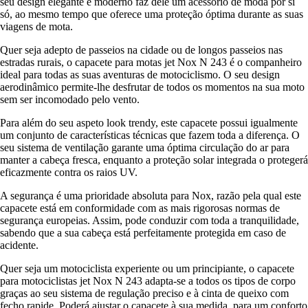
seu design elegante e moderno faz dele um acessório de moda por si
só, ao mesmo tempo que oferece uma proteção óptima durante as suas
viagens de mota.
Quer seja adepto de passeios na cidade ou de longos passeios nas
estradas rurais, o capacete para motas jet Nox N 243 é o companheiro
ideal para todas as suas aventuras de motociclismo. O seu design
aerodinâmico permite-lhe desfrutar de todos os momentos na sua moto
sem ser incomodado pelo vento.
Para além do seu aspeto look trendy, este capacete possui igualmente
um conjunto de características técnicas que fazem toda a diferença. O
seu sistema de ventilação garante uma óptima circulação do ar para
manter a cabeça fresca, enquanto a proteção solar integrada o protegerá
eficazmente contra os raios UV.
A segurança é uma prioridade absoluta para Nox, razão pela qual este
capacete está em conformidade com as mais rigorosas normas de
segurança europeias. Assim, pode conduzir com toda a tranquilidade,
sabendo que a sua cabeça está perfeitamente protegida em caso de
acidente.
Quer seja um motociclista experiente ou um principiante, o capacete
para motociclistas jet Nox N 243 adapta-se a todos os tipos de corpo
graças ao seu sistema de regulação preciso e à cinta de queixo com
fecho rapide. Poderá ajustar o capacete à sua medida, para um conforto