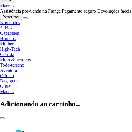
Outlet
Marcas
Assistência pós-venda na França
Pagamento seguro
Devoluções fáceis
Pesquisar
Novidades
Saldos
Capacetes
Homens
Mulher
High-Tech
Corrida
Moto & scooters
Todo-terreno
Aventura
Oficina
Bagagem
Outlet
Marcas
Adicionando ao carrinho...