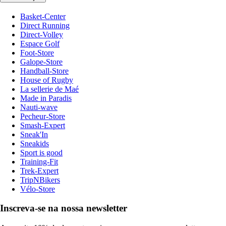
Basket-Center
Direct Running
Direct-Volley
Espace Golf
Foot-Store
Galope-Store
Handball-Store
House of Rugby
La sellerie de Maé
Made in Paradis
Nauti-wave
Pecheur-Store
Smash-Expert
Sneak'In
Sneakids
Sport is good
Training-Fit
Trek-Expert
TripNBikers
Vélo-Store
Inscreva-se na nossa newsletter