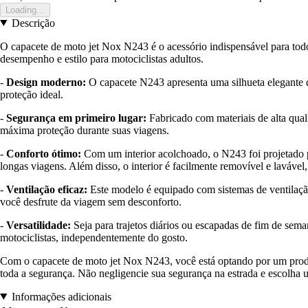
Loading...
Descrição
O capacete de moto jet Nox N243 é o acessório indispensável para todo
desempenho e estilo para motociclistas adultos.
-
Design moderno:
O capacete N243 apresenta uma silhueta elegante qu
proteção ideal.
-
Segurança em primeiro lugar:
Fabricado com materiais de alta qual
máxima proteção durante suas viagens.
-
Conforto ótimo:
Com um interior acolchoado, o N243 foi projetado p
longas viagens. Além disso, o interior é facilmente removível e laváve
-
Ventilação eficaz:
Este modelo é equipado com sistemas de ventilaçã
você desfrute da viagem sem desconforto.
-
Versatilidade:
Seja para trajetos diários ou escapadas de fim de sema
motociclistas, independentemente do gosto.
Com o capacete de moto jet Nox N243, você está optando por um produto
toda a segurança. Não negligencie sua segurança na estrada e escolha
Informações adicionais