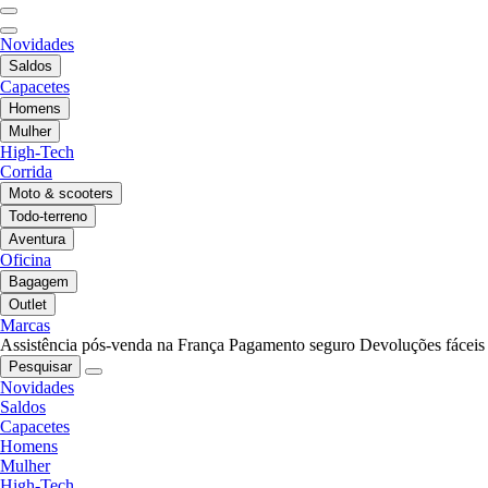
Novidades
Saldos
Capacetes
Homens
Mulher
High-Tech
Corrida
Moto & scooters
Todo-terreno
Aventura
Oficina
Bagagem
Outlet
Marcas
Assistência pós-venda na França
Pagamento seguro
Devoluções fáceis
Pesquisar
Novidades
Saldos
Capacetes
Homens
Mulher
High-Tech