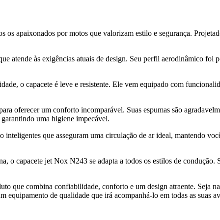
s os apaixonados por motos que valorizam estilo e segurança. Projetad
e atende às exigências atuais de design. Seu perfil aerodinâmico foi 
idade, o capacete é leve e resistente. Ele vem equipado com funcional
ara oferecer um conforto incomparável. Suas espumas são agradavelmen
l, garantindo uma higiene impecável.
o inteligentes que asseguram uma circulação de ar ideal, mantendo vo
na, o capacete jet Nox N243 se adapta a todos os estilos de condução. S
 que combina confiabilidade, conforto e um design atraente. Seja na c
 um equipamento de qualidade que irá acompanhá-lo em todas as suas av