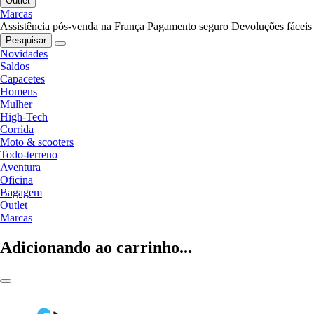
Outlet
Marcas
Assistência pós-venda na França
Pagamento seguro
Devoluções fáceis
Pesquisar
Novidades
Saldos
Capacetes
Homens
Mulher
High-Tech
Corrida
Moto & scooters
Todo-terreno
Aventura
Oficina
Bagagem
Outlet
Marcas
Adicionando ao carrinho...