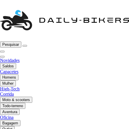
Pesquisar
Novidades
Saldos
Capacetes
Homens
Mulher
High-Tech
Corrida
Moto & scooters
Todo-terreno
Aventura
Oficina
Bagagem