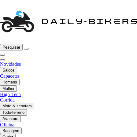
Pesquisar
Novidades
Saldos
Capacetes
Homens
Mulher
High-Tech
Corrida
Moto & scooters
Todo-terreno
Aventura
Oficina
Bagagem