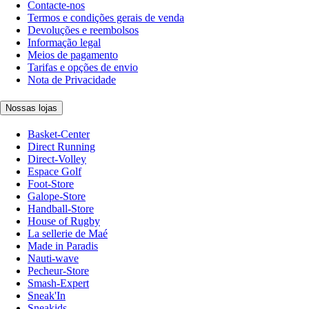
Contacte-nos
Termos e condições gerais de venda
Devoluções e reembolsos
Informação legal
Meios de pagamento
Tarifas e opções de envio
Nota de Privacidade
Nossas lojas
Basket-Center
Direct Running
Direct-Volley
Espace Golf
Foot-Store
Galope-Store
Handball-Store
House of Rugby
La sellerie de Maé
Made in Paradis
Nauti-wave
Pecheur-Store
Smash-Expert
Sneak'In
Sneakids