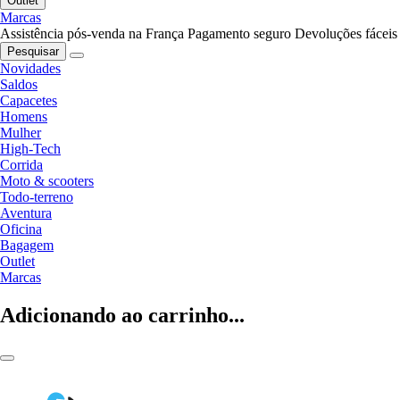
Outlet
Marcas
Assistência pós-venda na França
Pagamento seguro
Devoluções fáceis
Pesquisar
Novidades
Saldos
Capacetes
Homens
Mulher
High-Tech
Corrida
Moto & scooters
Todo-terreno
Aventura
Oficina
Bagagem
Outlet
Marcas
Adicionando ao carrinho...