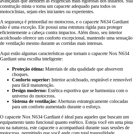
avançadas que atendem às exigências mais rigorosas dos usuários. Sua
construção mista o torna um capacete adequado para todos os
motociclistas, sejam eles iniciantes ou experientes.
A segurança é primordial no motocross, e o capacete N634 Gardiant
não é uma exceção. Ele possui uma estrutura rígida para proteger
eficientemente a cabeça contra impactos. Além disso, seu interior
acolchoado oferece um conforto excepcional, mantendo uma sensação
de ventilação mesmo durante as corridas mais intensas.
Aqui estão algumas características que tornam o capacete Nox N634
Gardiant uma escolha inteligente:
Proteção ótima:
Materiais de alta qualidade que absorvem
choques.
Conforto superior:
Interior acolchoado, respirável e removível
para fácil manutenção.
Design moderno:
Estética esportiva que se harmoniza com o
universo do motocross.
Sistema de ventilação:
Aberturas estrategicamente colocadas
para um conforto aumentado durante o esforço.
O capacete Nox N634 Gardiant é ideal para aqueles que buscam um
equipamento tanto funcional quanto estético. Esteja você em uma pista
ou na natureza, este capacete o acompanhará durante suas sessões de
motocross, permitindo que você ande com total tranquilidade.