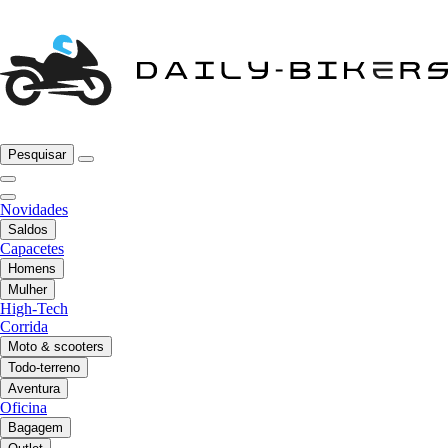
Pesquisar
Novidades
Saldos
Capacetes
Homens
Mulher
High-Tech
Corrida
Moto & scooters
Todo-terreno
Aventura
Oficina
Bagagem