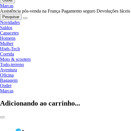
Outlet
Marcas
Assistência pós-venda na França
Pagamento seguro
Devoluções fáceis
Pesquisar
Novidades
Saldos
Capacetes
Homens
Mulher
High-Tech
Corrida
Moto & scooters
Todo-terreno
Aventura
Oficina
Bagagem
Outlet
Marcas
Adicionando ao carrinho...