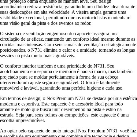
uma proteção ótima enquanto se mantém leve. Seu design
aerodinâmico reduz a resistência, garantindo uma fluidez ideal durante
suas deslocações em alta velocidade. A viseira ampla garante uma
visibilidade excecional, permitindo que os motociclistas mantenham
uma visão geral da pista e dos eventos ao redor.
O sistema de ventilação engenhoso do capacete assegura uma
circulação de ar eficaz, mantendo um conforto ideal mesmo durante as
corridas mais intensas. Com seus canais de ventilação estrategicamente
posicionados, o N731 elimina o calor e a umidade, tornando as longas
sessões na pista muito mais agradáveis.
O conforto interior também é uma prioridade do N731. Seu
acolchoamento em espuma de memória é não só macio, mas também
projetado para se moldar perfeitamente à forma da sua cabeça,
oferecendo um ajuste seguro e agradável. O forro é facilmente
removível e lavável, garantindo uma perfeita higiene a cada uso.
Em termos de design, o Nox Premium N731 se destaca por sua estética
moderna e esportiva. Este capacete é o acessório ideal para todo
amante de moto que busca unir desempenho na pista e estilo na
estrada. Seja para seus treinos ou competições, este capacete é uma
escolha imprescindível.
Ao optar pelo capacete de moto integral Nox Premium N731, você faz
a escolha de um equipamento que combina alta tecnologia e design