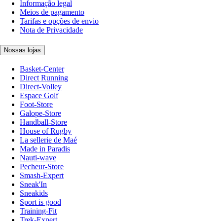
Informação legal
Meios de pagamento
Tarifas e opções de envio
Nota de Privacidade
Nossas lojas
Basket-Center
Direct Running
Direct-Volley
Espace Golf
Foot-Store
Galope-Store
Handball-Store
House of Rugby
La sellerie de Maé
Made in Paradis
Nauti-wave
Pecheur-Store
Smash-Expert
Sneak'In
Sneakids
Sport is good
Training-Fit
Trek-Expert