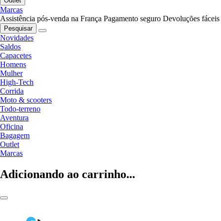
Outlet
Marcas
Assistência pós-venda na França
Pagamento seguro
Devoluções fáceis
Pesquisar
Novidades
Saldos
Capacetes
Homens
Mulher
High-Tech
Corrida
Moto & scooters
Todo-terreno
Aventura
Oficina
Bagagem
Outlet
Marcas
Adicionando ao carrinho...