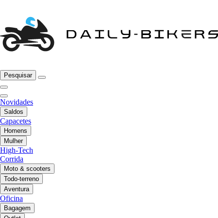
Pesquisar
Novidades
Saldos
Capacetes
Homens
Mulher
High-Tech
Corrida
Moto & scooters
Todo-terreno
Aventura
Oficina
Bagagem