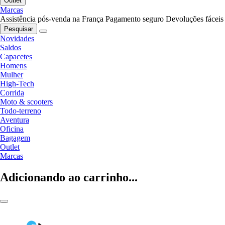
Outlet
Marcas
Assistência pós-venda na França
Pagamento seguro
Devoluções fáceis
Pesquisar
Novidades
Saldos
Capacetes
Homens
Mulher
High-Tech
Corrida
Moto & scooters
Todo-terreno
Aventura
Oficina
Bagagem
Outlet
Marcas
Adicionando ao carrinho...