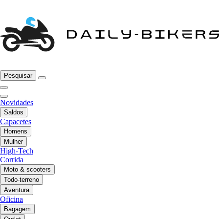
Pesquisar
Novidades
Saldos
Capacetes
Homens
Mulher
High-Tech
Corrida
Moto & scooters
Todo-terreno
Aventura
Oficina
Bagagem