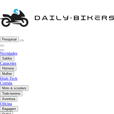
Pesquisar
Novidades
Saldos
Capacetes
Homens
Mulher
High-Tech
Corrida
Moto & scooters
Todo-terreno
Aventura
Oficina
Bagagem