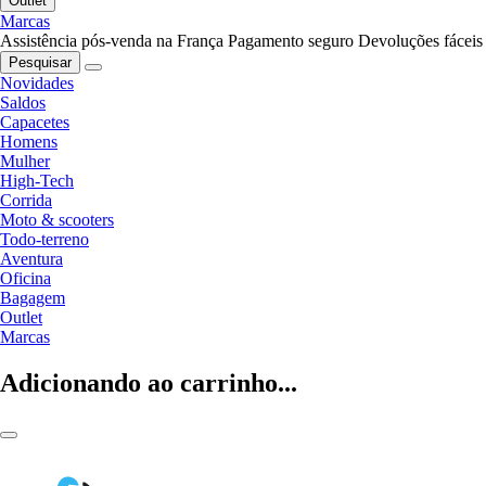
Outlet
Marcas
Assistência pós-venda na França
Pagamento seguro
Devoluções fáceis
Pesquisar
Novidades
Saldos
Capacetes
Homens
Mulher
High-Tech
Corrida
Moto & scooters
Todo-terreno
Aventura
Oficina
Bagagem
Outlet
Marcas
Adicionando ao carrinho...