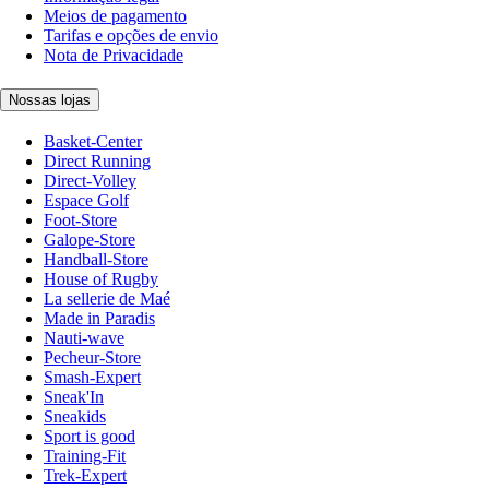
Meios de pagamento
Tarifas e opções de envio
Nota de Privacidade
Nossas lojas
Basket-Center
Direct Running
Direct-Volley
Espace Golf
Foot-Store
Galope-Store
Handball-Store
House of Rugby
La sellerie de Maé
Made in Paradis
Nauti-wave
Pecheur-Store
Smash-Expert
Sneak'In
Sneakids
Sport is good
Training-Fit
Trek-Expert