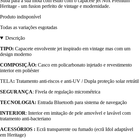
Suba para a sua mota com estilo com o capacete jet Nox Premium
Heritage - um fusion perfeito de vintage e modernidade.
Produto indisponível
Todas as variações esgotadas
Descrição
TIPO:
Capacete envolvente jet inspirado em vintage mas com um
design moderno
COMPOSIÇÃO:
Casco em policarbonato injetado e revestimento
interior em poliéster
TELA
:
Tratamento anti-riscos e anti-UV / Dupla proteção solar retrátil
SEGURANÇA
: Fivela de regulação micrométrica
TECNOLOGIA:
Entrada Bluetooth para sistema de navegação
INTERIOR
: Interior em imitação de pele amovível e lavável com
tratamento anti-bacteriano
ACESSÓRIOS :
Ecrã transparente ou fumado (ecrã Idol adaptável
em Heritage)