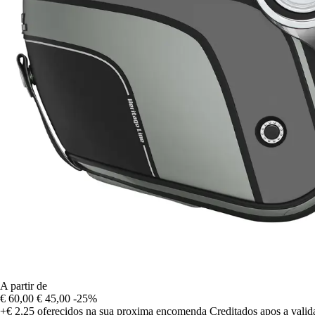
A partir de
€ 60,00
€ 45,00
-25%
+€ 2,25
oferecidos na sua proxima encomenda
Creditados apos a vali