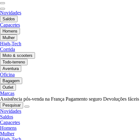
Novidades
Saldos
Capacetes
Homens
Mulher
High-Tech
Corrida
Moto & scooters
Todo-terreno
Aventura
Oficina
Bagagem
Outlet
Marcas
Assistência pós-venda na França
Pagamento seguro
Devoluções fáceis
Pesquisar
Novidades
Saldos
Capacetes
Homens
Mulher
High-Tech