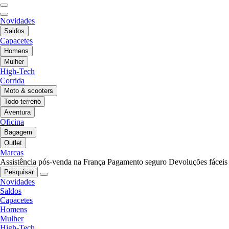
Novidades
Saldos
Capacetes
Homens
Mulher
High-Tech
Corrida
Moto & scooters
Todo-terreno
Aventura
Oficina
Bagagem
Outlet
Marcas
Assistência pós-venda na França
Pagamento seguro
Devoluções fáceis
Pesquisar
Novidades
Saldos
Capacetes
Homens
Mulher
High-Tech