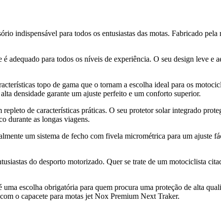
rio indispensável para todos os entusiastas das motas. Fabricado pela
e é adequado para todos os níveis de experiência. O seu design leve e 
cterísticas topo de gama que o tornam a escolha ideal para os motocicl
lta densidade garante um ajuste perfeito e um conforto superior.
repleto de características práticas. O seu protetor solar integrado pro
co durante as longas viagens.
almente um sistema de fecho com fivela micrométrica para um ajuste fá
usiastas do desporto motorizado. Quer se trate de um motociclista citadi
ma escolha obrigatória para quem procura uma proteção de alta qualidad
 com o capacete para motas jet Nox Premium Next Traker.