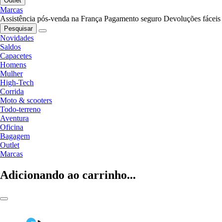
Outlet
Marcas
Assistência pós-venda na França
Pagamento seguro
Devoluções fáceis
Pesquisar
Novidades
Saldos
Capacetes
Homens
Mulher
High-Tech
Corrida
Moto & scooters
Todo-terreno
Aventura
Oficina
Bagagem
Outlet
Marcas
Adicionando ao carrinho...