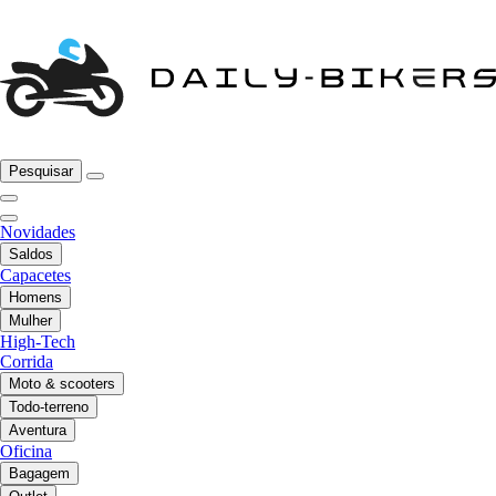
Pesquisar
Novidades
Saldos
Capacetes
Homens
Mulher
High-Tech
Corrida
Moto & scooters
Todo-terreno
Aventura
Oficina
Bagagem