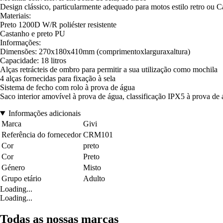
Design clássico, particularmente adequado para motos estilo retro ou C
Materiais:
Preto 1200D W/R poliéster resistente
Castanho e preto PU
Informações:
Dimensões: 270x180x410mm (comprimentoxlarguraxaltura)
Capacidade: 18 litros
Alças retrácteis de ombro para permitir a sua utilização como mochila
4 alças fornecidas para fixação à sela
Sistema de fecho com rolo à prova de água
Saco interior amovível à prova de água, classificação IPX5 à prova de á
Informações adicionais
Marca
Givi
Referência do fornecedor
CRM101
Cor
preto
Cor
Preto
Género
Misto
Grupo etário
Adulto
Loading...
Loading...
Todas as nossas marcas