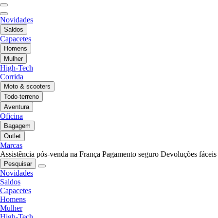
Novidades
Saldos
Capacetes
Homens
Mulher
High-Tech
Corrida
Moto & scooters
Todo-terreno
Aventura
Oficina
Bagagem
Outlet
Marcas
Assistência pós-venda na França
Pagamento seguro
Devoluções fáceis
Pesquisar
Novidades
Saldos
Capacetes
Homens
Mulher
High-Tech