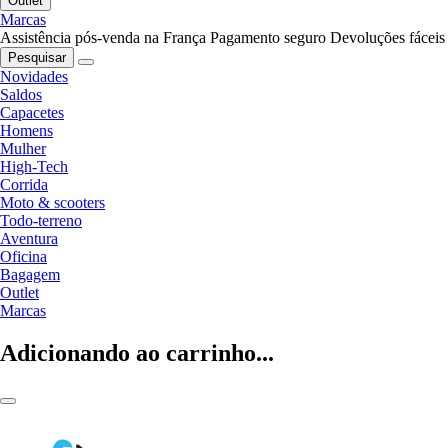
Outlet
Marcas
Assistência pós-venda na França
Pagamento seguro
Devoluções fáceis
Pesquisar
Novidades
Saldos
Capacetes
Homens
Mulher
High-Tech
Corrida
Moto & scooters
Todo-terreno
Aventura
Oficina
Bagagem
Outlet
Marcas
Adicionando ao carrinho...