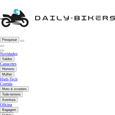
Pesquisar
Novidades
Saldos
Capacetes
Homens
Mulher
High-Tech
Corrida
Moto & scooters
Todo-terreno
Aventura
Oficina
Bagagem