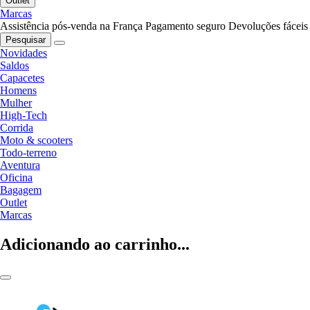
Outlet
Marcas
Assistência pós-venda na França
Pagamento seguro
Devoluções fáceis
Pesquisar
Novidades
Saldos
Capacetes
Homens
Mulher
High-Tech
Corrida
Moto & scooters
Todo-terreno
Aventura
Oficina
Bagagem
Outlet
Marcas
Adicionando ao carrinho...