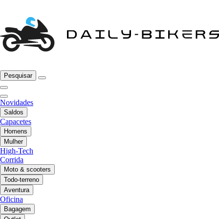
Pesquisar
Novidades
Saldos
Capacetes
Homens
Mulher
High-Tech
Corrida
Moto & scooters
Todo-terreno
Aventura
Oficina
Bagagem