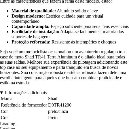
Entre as características que fazem a fama deste modelo, estão:
Material de qualidade:
Alumínio sólido e leve
Design moderno:
Estética cuidada para um visual
contemporâneo
Capacidade ampla:
Espaço suficiente para seus itens essenciais
Facilidade de instalação:
Adapta-se facilmente à maioria dos
suportes de bagagem
Proteção reforçada:
Resistente às intempéries e choques
Seja você um motociclista ocasional ou um aventureiro regular, o top
case de moto Shad TR41 Terra Aluminum é o aliado ideal para todas
as suas saídas. Melhore sua experiência de pilotagem adicionando este
top case ao seu equipamento e parta tranquilo em busca de novos
horizontes. Sua construção robusta e estética refinada fazem dele uma
escolha inteligente para aqueles que buscam combinar praticidade e
estilo na estrada.
Informações adicionais
Marca
Shad
Referência do fornecedor
D0TR41200
Cor
preto/cinza
Cor
Preto
Loading...
Loading...