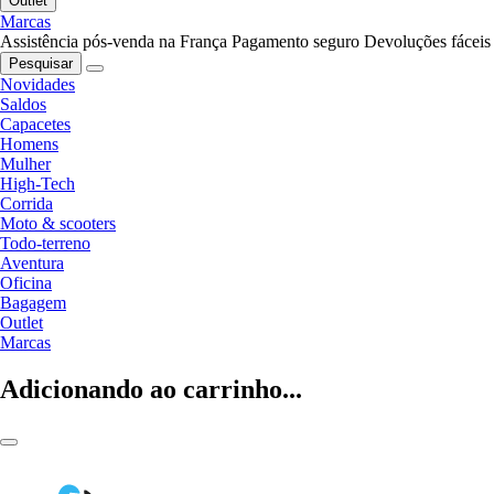
Outlet
Marcas
Assistência pós-venda na França
Pagamento seguro
Devoluções fáceis
Pesquisar
Novidades
Saldos
Capacetes
Homens
Mulher
High-Tech
Corrida
Moto & scooters
Todo-terreno
Aventura
Oficina
Bagagem
Outlet
Marcas
Adicionando ao carrinho...