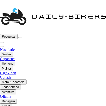
Pesquisar
Novidades
Saldos
Capacetes
Homens
Mulher
High-Tech
Corrida
Moto & scooters
Todo-terreno
Aventura
Oficina
Bagagem