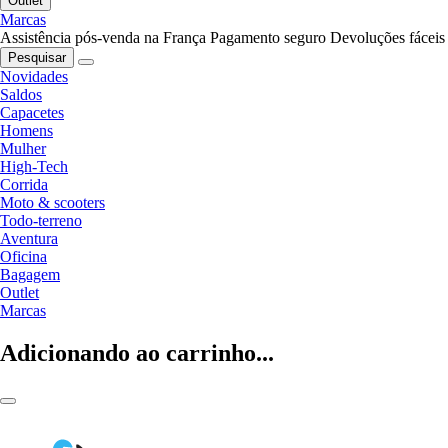
Outlet
Marcas
Assistência pós-venda na França
Pagamento seguro
Devoluções fáceis
Pesquisar
Novidades
Saldos
Capacetes
Homens
Mulher
High-Tech
Corrida
Moto & scooters
Todo-terreno
Aventura
Oficina
Bagagem
Outlet
Marcas
Adicionando ao carrinho...