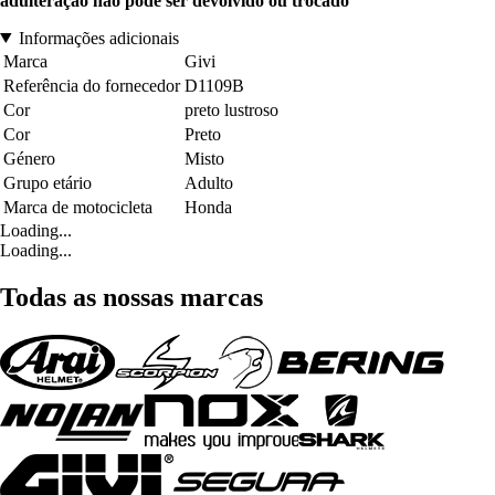
adulteração não pode ser devolvido ou trocado
Informações adicionais
Marca
Givi
Referência do fornecedor
D1109B
Cor
preto lustroso
Cor
Preto
Género
Misto
Grupo etário
Adulto
Marca de motocicleta
Honda
Loading...
Loading...
Todas as nossas marcas