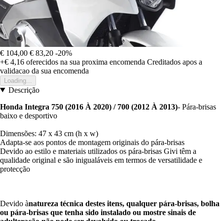
€ 104,00
€ 83,20
-20%
+€ 4,16
oferecidos na sua proxima encomenda
Creditados apos a
validacao da sua encomenda
Loading...
Descrição
Honda Integra 750 (2016 À 2020) / 700 (2012 À 2013)
- Pára-brisas
baixo e desportivo
Dimensões: 47 x 43 cm (h x w)
Adapta-se aos pontos de montagem originais do pára-brisas
Devido ao estilo e materiais utilizados os pára-brisas Givi têm a
qualidade original e são inigualáveis em termos de versatilidade e
protecção
Devido à
natureza técnica destes itens, qualquer pára-brisas, bolha
ou pára-brisas que tenha sido instalado ou mostre sinais de