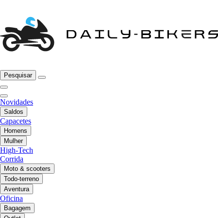
Pesquisar
Novidades
Saldos
Capacetes
Homens
Mulher
High-Tech
Corrida
Moto & scooters
Todo-terreno
Aventura
Oficina
Bagagem