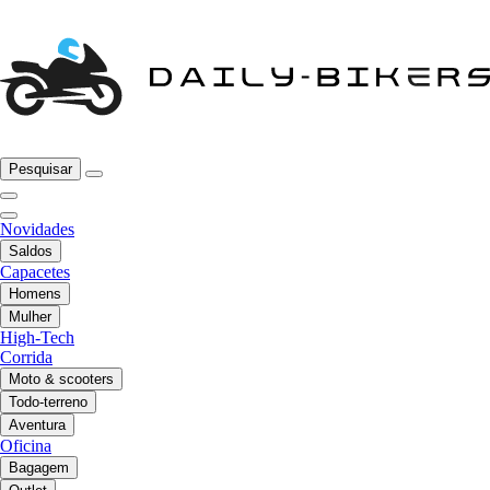
Pesquisar
Novidades
Saldos
Capacetes
Homens
Mulher
High-Tech
Corrida
Moto & scooters
Todo-terreno
Aventura
Oficina
Bagagem