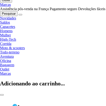
Outlet
Marcas
Assistência pós-venda na França
Pagamento seguro
Devoluções fáceis
Pesquisar
Novidades
Saldos
Capacetes
Homens
Mulher
High-Tech
Corrida
Moto & scooters
Todo-terreno
Aventura
Oficina
Bagagem
Outlet
Marcas
Adicionando ao carrinho...