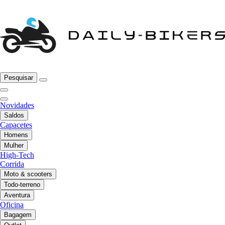
Pesquisar
Novidades
Saldos
Capacetes
Homens
Mulher
High-Tech
Corrida
Moto & scooters
Todo-terreno
Aventura
Oficina
Bagagem