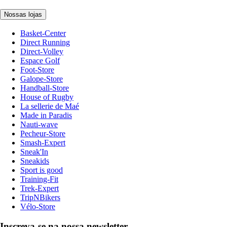
Nossas lojas
Basket-Center
Direct Running
Direct-Volley
Espace Golf
Foot-Store
Galope-Store
Handball-Store
House of Rugby
La sellerie de Maé
Made in Paradis
Nauti-wave
Pecheur-Store
Smash-Expert
Sneak'In
Sneakids
Sport is good
Training-Fit
Trek-Expert
TripNBikers
Vélo-Store
Inscreva-se na nossa newsletter