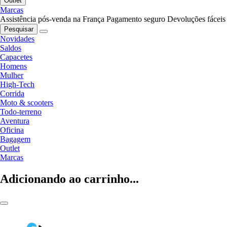
Outlet
Marcas
Assistência pós-venda na França
Pagamento seguro
Devoluções fáceis
Pesquisar
Novidades
Saldos
Capacetes
Homens
Mulher
High-Tech
Corrida
Moto & scooters
Todo-terreno
Aventura
Oficina
Bagagem
Outlet
Marcas
Adicionando ao carrinho...