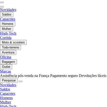
Novidades
Saldos
Capacetes
Homens
Mulher
High-Tech
Corrida
Moto & scooters
Todo-terreno
Aventura
Oficina
Bagagem
Outlet
Marcas
Assistência pós-venda na França
Pagamento seguro
Devoluções fáceis
Pesquisar
Novidades
Saldos
Capacetes
Homens
Mulher
High-Tech