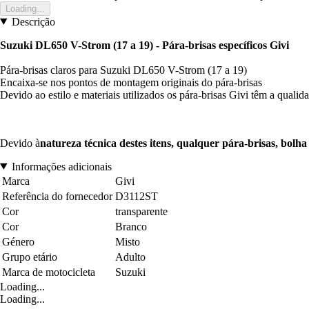
Loading...
Descrição
Suzuki DL650 V-Strom (17 a 19) - Pára-brisas específicos Givi
Pára-brisas claros para Suzuki DL650 V-Strom (17 a 19)
Encaixa-se nos pontos de montagem originais do pára-brisas
Devido ao estilo e materiais utilizados os pára-brisas Givi têm a qualid
Devido à
natureza técnica destes itens, qualquer pára-brisas, bolh
Informações adicionais
Marca
Givi
Referência do fornecedor
D3112ST
Cor
transparente
Cor
Branco
Género
Misto
Grupo etário
Adulto
Marca de motocicleta
Suzuki
Loading...
Loading...