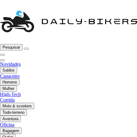
Pesquisar
Novidades
Saldos
Capacetes
Homens
Mulher
High-Tech
Corrida
Moto & scooters
Todo-terreno
Aventura
Oficina
Bagagem