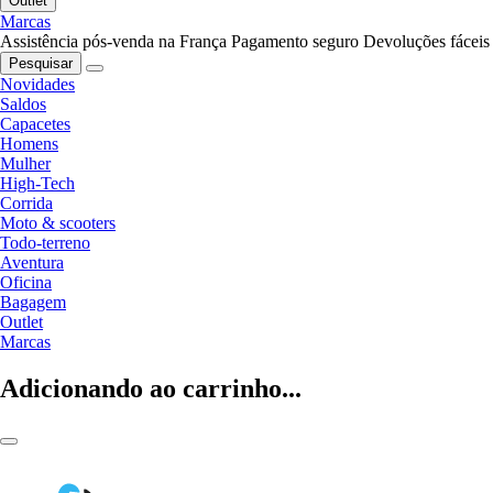
Outlet
Marcas
Assistência pós-venda na França
Pagamento seguro
Devoluções fáceis
Pesquisar
Novidades
Saldos
Capacetes
Homens
Mulher
High-Tech
Corrida
Moto & scooters
Todo-terreno
Aventura
Oficina
Bagagem
Outlet
Marcas
Adicionando ao carrinho...