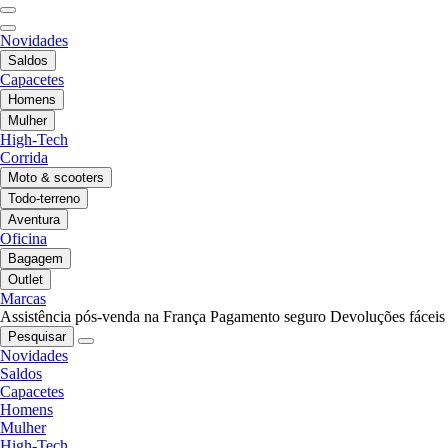
Novidades
Saldos
Capacetes
Homens
Mulher
High-Tech
Corrida
Moto & scooters
Todo-terreno
Aventura
Oficina
Bagagem
Outlet
Marcas
Assistência pós-venda na França
Pagamento seguro
Devoluções fáceis
Pesquisar
Novidades
Saldos
Capacetes
Homens
Mulher
High-Tech