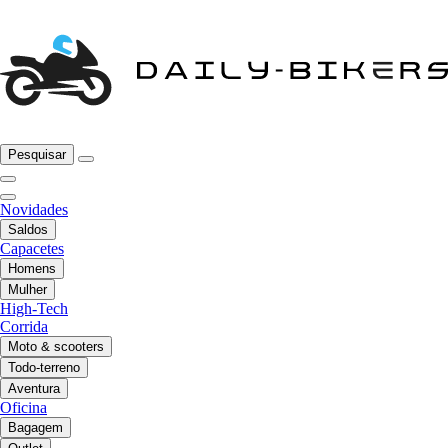
Pesquisar
Novidades
Saldos
Capacetes
Homens
Mulher
High-Tech
Corrida
Moto & scooters
Todo-terreno
Aventura
Oficina
Bagagem