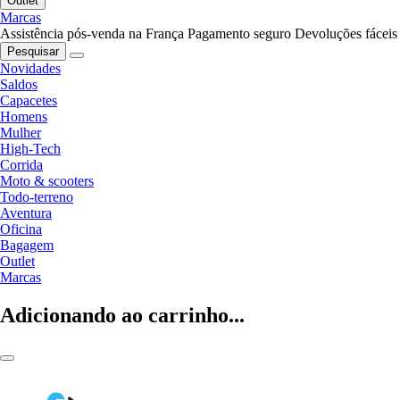
Outlet
Marcas
Assistência pós-venda na França
Pagamento seguro
Devoluções fáceis
Pesquisar
Novidades
Saldos
Capacetes
Homens
Mulher
High-Tech
Corrida
Moto & scooters
Todo-terreno
Aventura
Oficina
Bagagem
Outlet
Marcas
Adicionando ao carrinho...