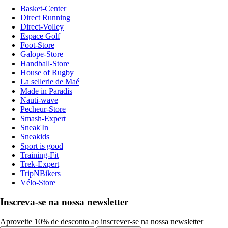
Basket-Center
Direct Running
Direct-Volley
Espace Golf
Foot-Store
Galope-Store
Handball-Store
House of Rugby
La sellerie de Maé
Made in Paradis
Nauti-wave
Pecheur-Store
Smash-Expert
Sneak'In
Sneakids
Sport is good
Training-Fit
Trek-Expert
TripNBikers
Vélo-Store
Inscreva-se na nossa newsletter
Aproveite 10% de desconto ao inscrever-se na nossa newsletter