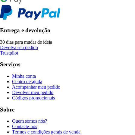
Entrega e devolução
30 dias para mudar de ideia
Devolva seu pedido
Trustpilot
Serviços
Minha conta
Centro de ajuda
Acompanhar meu pedido
Devolver meu pedido
Códigos promocionais
Sobre
Quem somos nós?
Contacte-nos
Termos e condições gerais de venda