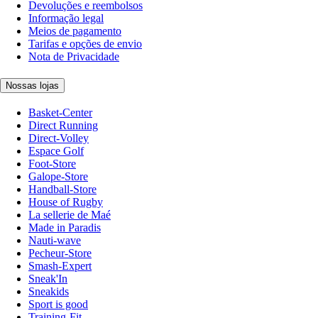
Devoluções e reembolsos
Informação legal
Meios de pagamento
Tarifas e opções de envio
Nota de Privacidade
Nossas lojas
Basket-Center
Direct Running
Direct-Volley
Espace Golf
Foot-Store
Galope-Store
Handball-Store
House of Rugby
La sellerie de Maé
Made in Paradis
Nauti-wave
Pecheur-Store
Smash-Expert
Sneak'In
Sneakids
Sport is good
Training-Fit