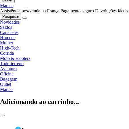
Outlet
Marcas
Assistência pós-venda na França
Pagamento seguro
Devoluções fáceis
Pesquisar
Novidades
Saldos
Capacetes
Homens
Mulher
High-Tech
Corrida
Moto & scooters
Todo-terreno
Aventura
Oficina
Bagagem
Outlet
Marcas
Adicionando ao carrinho...