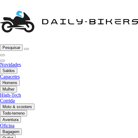
Pesquisar
Novidades
Saldos
Capacetes
Homens
Mulher
High-Tech
Corrida
Moto & scooters
Todo-terreno
Aventura
Oficina
Bagagem