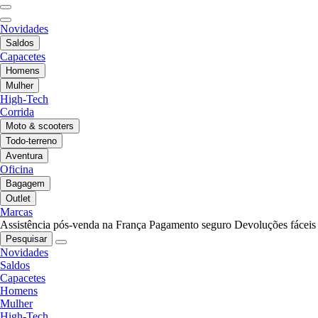
Novidades
Saldos
Capacetes
Homens
Mulher
High-Tech
Corrida
Moto & scooters
Todo-terreno
Aventura
Oficina
Bagagem
Outlet
Marcas
Assistência pós-venda na França
Pagamento seguro
Devoluções fáceis
Pesquisar
Novidades
Saldos
Capacetes
Homens
Mulher
High-Tech