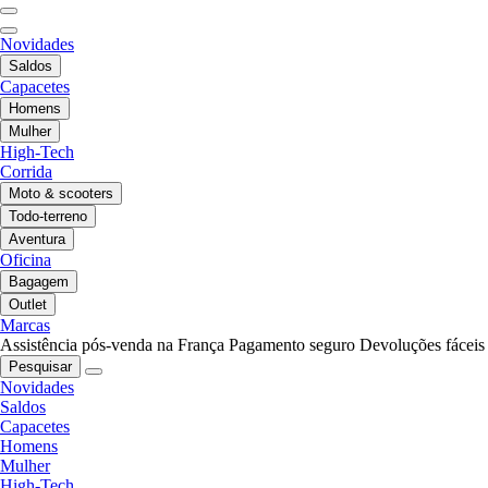
Novidades
Saldos
Capacetes
Homens
Mulher
High-Tech
Corrida
Moto & scooters
Todo-terreno
Aventura
Oficina
Bagagem
Outlet
Marcas
Assistência pós-venda na França
Pagamento seguro
Devoluções fáceis
Pesquisar
Novidades
Saldos
Capacetes
Homens
Mulher
High-Tech