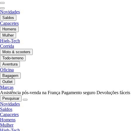
Novidades
Saldos
Capacetes
Homens
Mulher
High-Tech
Corrida
Moto & scooters
Todo-terreno
Aventura
Oficina
Bagagem
Outlet
Marcas
Assistência pós-venda na França
Pagamento seguro
Devoluções fáceis
Pesquisar
Novidades
Saldos
Capacetes
Homens
Mulher
High-Tech