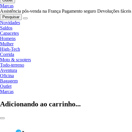
Outlet
Marcas
Assistência pós-venda na França
Pagamento seguro
Devoluções fáceis
Pesquisar
Novidades
Saldos
Capacetes
Homens
Mulher
High-Tech
Corrida
Moto & scooters
Todo-terreno
Aventura
Oficina
Bagagem
Outlet
Marcas
Adicionando ao carrinho...