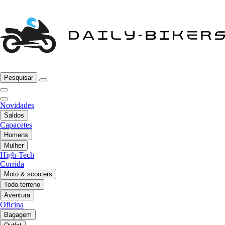
Pesquisar
Novidades
Saldos
Capacetes
Homens
Mulher
High-Tech
Corrida
Moto & scooters
Todo-terreno
Aventura
Oficina
Bagagem