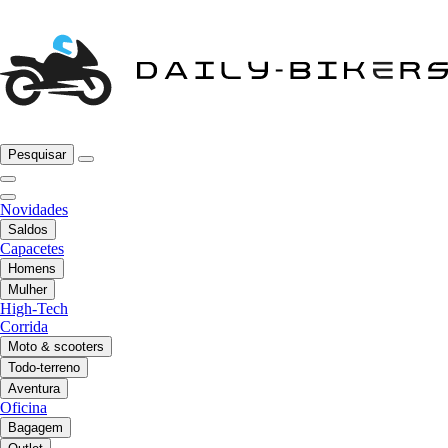
Pesquisar
Novidades
Saldos
Capacetes
Homens
Mulher
High-Tech
Corrida
Moto & scooters
Todo-terreno
Aventura
Oficina
Bagagem