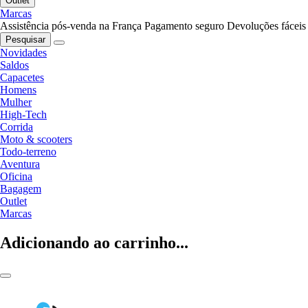
Outlet
Marcas
Assistência pós-venda na França
Pagamento seguro
Devoluções fáceis
Pesquisar
Novidades
Saldos
Capacetes
Homens
Mulher
High-Tech
Corrida
Moto & scooters
Todo-terreno
Aventura
Oficina
Bagagem
Outlet
Marcas
Adicionando ao carrinho...