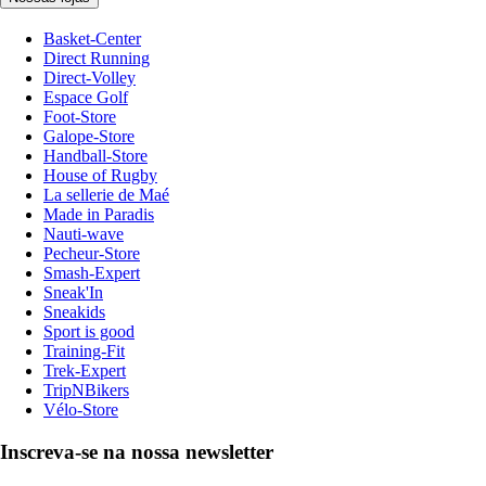
Basket-Center
Direct Running
Direct-Volley
Espace Golf
Foot-Store
Galope-Store
Handball-Store
House of Rugby
La sellerie de Maé
Made in Paradis
Nauti-wave
Pecheur-Store
Smash-Expert
Sneak'In
Sneakids
Sport is good
Training-Fit
Trek-Expert
TripNBikers
Vélo-Store
Inscreva-se na nossa newsletter