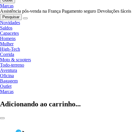
Outlet
Marcas
Assistência pós-venda na França
Pagamento seguro
Devoluções fáceis
Pesquisar
Novidades
Saldos
Capacetes
Homens
Mulher
High-Tech
Corrida
Moto & scooters
Todo-terreno
Aventura
Oficina
Bagagem
Outlet
Marcas
Adicionando ao carrinho...