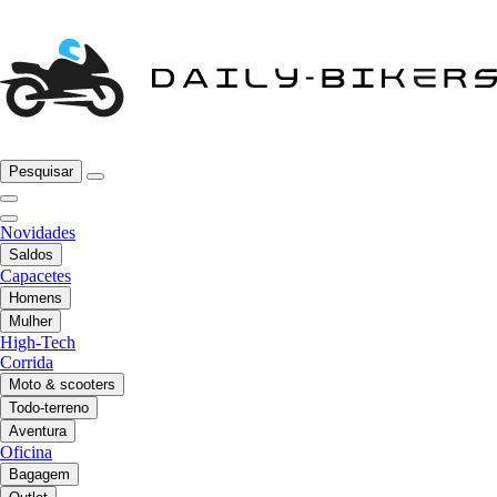
Pesquisar
Novidades
Saldos
Capacetes
Homens
Mulher
High-Tech
Corrida
Moto & scooters
Todo-terreno
Aventura
Oficina
Bagagem