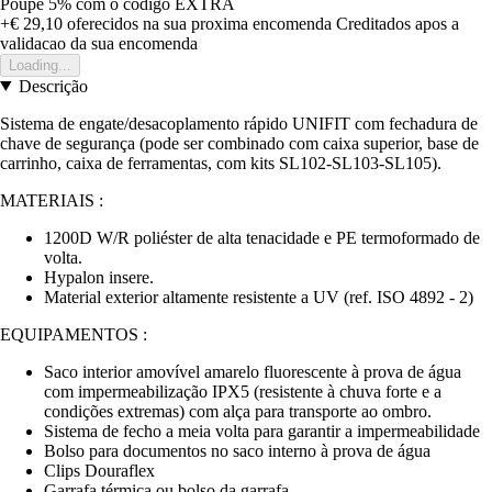
Poupe 5%
com o código
EXTRA
+€ 29,10
oferecidos na sua proxima encomenda
Creditados apos a
validacao da sua encomenda
Loading...
Descrição
Sistema de engate/desacoplamento rápido UNIFIT com fechadura de
chave de segurança (pode ser combinado com caixa superior, base de
carrinho, caixa de ferramentas, com kits SL102-SL103-SL105).
MATERIAIS :
1200D W/R poliéster de alta tenacidade e PE termoformado de
volta.
Hypalon insere.
Material exterior altamente resistente a UV (ref. ISO 4892 - 2)
EQUIPAMENTOS :
Saco interior amovível amarelo fluorescente à prova de água
com impermeabilização IPX5 (resistente à chuva forte e a
condições extremas) com alça para transporte ao ombro.
Sistema de fecho a meia volta para garantir a impermeabilidade
Bolso para documentos no saco interno à prova de água
Clips Douraflex
Garrafa térmica ou bolso da garrafa