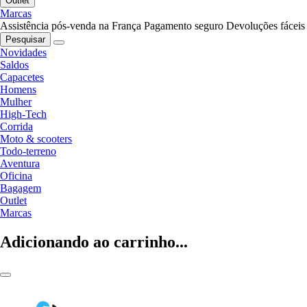
Outlet
Marcas
Assistência pós-venda na França
Pagamento seguro
Devoluções fáceis
Pesquisar
Novidades
Saldos
Capacetes
Homens
Mulher
High-Tech
Corrida
Moto & scooters
Todo-terreno
Aventura
Oficina
Bagagem
Outlet
Marcas
Adicionando ao carrinho...