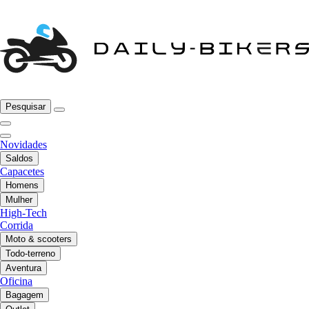
Pesquisar
Novidades
Saldos
Capacetes
Homens
Mulher
High-Tech
Corrida
Moto & scooters
Todo-terreno
Aventura
Oficina
Bagagem